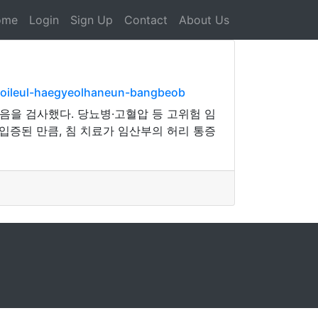
ome
Login
Sign Up
Contact
About Us
igoileul-haegyeolhaneun-bangbeob
음을 검사했다. 당뇨병·고혈압 등 고위험 임
입증된 만큼, 침 치료가 임산부의 허리 통증