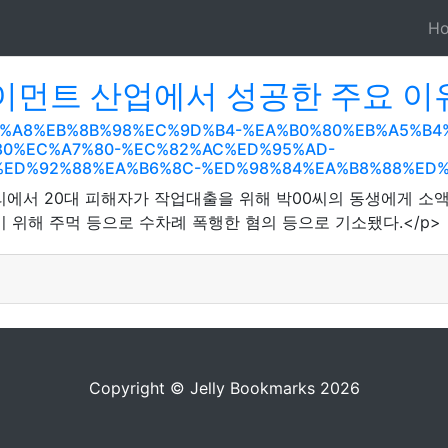
H
먼트 산업에서 성공한 주요 이
B%AA%A8%EB%8B%98%EC%9D%B4-%EA%B0%80%EB%A5%B4
80%EC%A7%80-%EC%82%AC%ED%95%AD-
ED%92%88%EA%B6%8C-%ED%98%84%EA%B8%88%ED%9
거리에서 20대 피해자가 작업대출을 위해 박00씨의 동생에게 소액
 위해 주먹 등으로 수차례 폭행한 혐의 등으로 기소됐다.</p>
Copyright © Jelly Bookmarks 2026