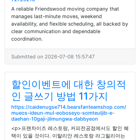
A reliable Friendswood moving company that
manages last-minute moves, weekend
availability, and flexible scheduling, all backed by
clear communication and dependable
coordination.
Submitted on 2026-07-08 15:57:47
할인이벤트에 대한 창의적
인 글쓰기 방법 11가지
https://caidenugse714.bearsfanteamshop.com/
mueos-ideun-mul-eoboseyo-somteuljib-e-
daehan-10gaji-jilmungwa-dabbyeon
<p>프랜차이즈 레스토랑, 커피전공점에서도 할인 혜
택이 있을 것이다. 이탈리안 레스토랑 라그릴리아는