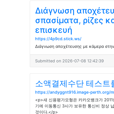
Διάγνωση αποχέτευ
σπασίματα, ρίζες κ
επισκευή
https://4p9cd.stick.ws/
Διάγνωση αποχέτευσης με κάμερα στην Α
Submitted on 2026-07-08 12:42:39
소액결제수단 테스트를 
https://andyggnt916.image-perth.org
<p>새 신용평가모형은 카카오뱅크가 2011
기에 이동통신 3사가 보유한 통신비 정상 
것이다.</p>