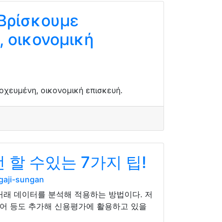
 Βρίσκουμε
, οικονομική
οχευμένη, οικονομική επισκευή.
할 수있는 7가지 팁!
gaji-sungan
거래 데이터를 분석해 적용하는 방법이다. 저
디어 등도 추가해 신용평가에 활용하고 있을