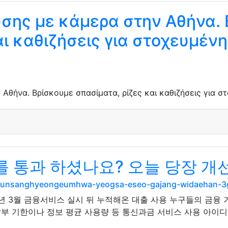
σης με κάμερα στην Αθήνα.
αι καθιζήσεις για στοχευμένη
θήνα. Βρίσκουμε σπασίματα, ρίζες και καθιζήσεις για στ
통과 하셨나요? 오늘 당장 개선 
/munsanghyeongeumhwa-yeogsa-eseo-gajang-widaehan-3
년 3월 금융서비스 실시 뒤 누적해온 대출 사용 누구들의 금융 
납부 기한이나 정보 평균 사용량 등 통신과금 서비스 사용 아이