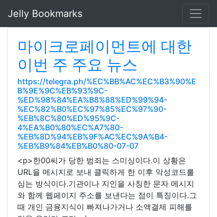
Jelly Bookmarks
마이크로페이먼트에 대한
이번 주 주요 뉴스
https://telegra.ph/%EC%BB%AC%EC%B3%90%E
B%9E%9C%EB%93%9C-
%ED%98%84%EA%B8%88%ED%99%94-
%EC%82%B0%EC%97%85%EC%97%90-
%EB%8C%80%ED%95%9C-
4%EA%B0%80%EC%A7%80-
%EB%8D%94%EB%9F%AC%EC%9A%B4-
%EB%B9%84%EB%B0%80-07-07
<p>한00씨가 당한 범죄는 스미싱이다.이 상황은
URL을 메시지로 보내 클릭하게 한 이후 악성코드를
심는 방식이다.기관이나 지인을 사칭한 문자 메시지
와 함께 웹페이지 주소를 보낸다는 점이 특징이다.그
때 개인 금융지식이 빠져나가거나 소액결제 피해를